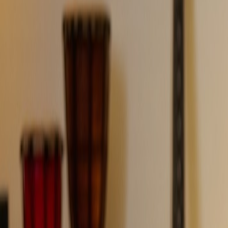
QuickLRC
工具
手动 LRC 制作器
AI LRC 生成器
逐字卡拉OK同步
AI 歌词提取
所有工具
资源
集成
Karadeo
CapCut
Kapwing
API
价格
账单
免费额度！
free credits!
AI 驱动的歌词提取器
从任何音频文件或 YouTube 视频中即时提取歌词。先进的 
有歌曲要提取？
上传